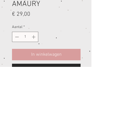
AMAURY
Prijs
€ 29,00
Aantal
*
In winkelwagen
Nu kopen
• Groene facet kwarts edelsteentjes
(3mm)
• Volledig handgesmeed slotje uit
Sterling zilver